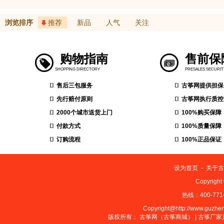
浏览排序
推荐
新品
人气
关注
购物指南
售前保
SHOPPING DIRECTORY
PRESALES SECURIT
售后三包服务
古筝网提供担保
先行赔付原则
古筝网执行质控
2000个城市送货上门
100%购买保障
付款方式
100%质量保障
订购流程
100%正品保证
设为首页
-
关于古
Copyrig
热线：400-771-
Copyright@http://www.guzheng
版权所有：
古筝网（古筝商城）
|
古筝厂家