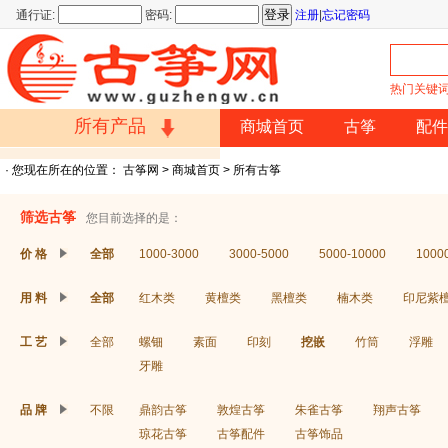
通行证:
密码:
注册
|
忘记密码
热门关键
所有产品
商城首页
古筝
配件
· 您现在所在的位置：
古筝网
>
商城首页
> 所有古筝
买古筝
>
价格
>
材质
>
团购
筛选古筝
您目前选择的是：
价 格
全部
1000-3000
3000-5000
5000-10000
100
古筝配件
用 料
全部
红木类
黄檀类
黑檀类
楠木类
印尼紫
>
节拍器
>
琴弦
>
支架
工 艺
全部
螺钿
素面
印刻
挖嵌
竹筒
浮雕
牙雕
古筝饰品
品 牌
不限
鼎韵古筝
敦煌古筝
朱雀古筝
翔声古筝
>
指甲
>
罩子
>
胶布
琼花古筝
古筝配件
古筝饰品