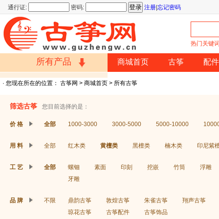
通行证:
密码:
注册
|
忘记密码
热门关键
所有产品
商城首页
古筝
配件
· 您现在所在的位置：
古筝网
>
商城首页
> 所有古筝
买古筝
>
价格
>
材质
>
团购
筛选古筝
您目前选择的是：
价 格
全部
1000-3000
3000-5000
5000-10000
100
古筝配件
用 料
全部
红木类
黄檀类
黑檀类
楠木类
印尼紫
>
节拍器
>
琴弦
>
支架
工 艺
全部
螺钿
素面
印刻
挖嵌
竹筒
浮雕
牙雕
古筝饰品
品 牌
不限
鼎韵古筝
敦煌古筝
朱雀古筝
翔声古筝
>
指甲
>
罩子
>
胶布
琼花古筝
古筝配件
古筝饰品