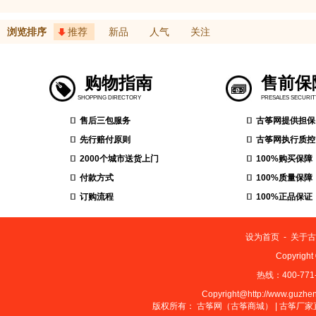
浏览排序
推荐
新品
人气
关注
购物指南
售前保
SHOPPING DIRECTORY
PRESALES SECURIT
售后三包服务
古筝网提供担保
先行赔付原则
古筝网执行质控
2000个城市送货上门
100%购买保障
付款方式
100%质量保障
订购流程
100%正品保证
设为首页
-
关于古
Copyrig
热线：400-771-
Copyright@http://www.guzheng
版权所有：
古筝网（古筝商城）
|
古筝厂家