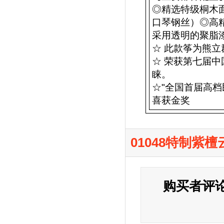
◎精选特级桐木面
口琴钢丝）◎高精
采用透明的聚脂
☆ 此款筝为熊立
☆ 荣获第七届
睐。
☆"全国首届高档
喜获金奖
01048特制紫
购买者评