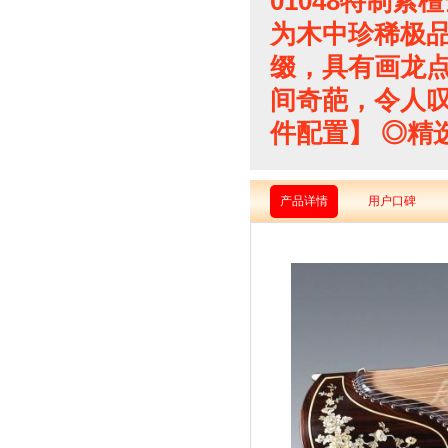
01048特制紫
为木中珍稀极
缀，具有画龙
间奇葩，令人叹
件配置】 ◎精选
产品详情
用户口碑