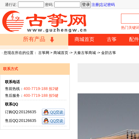
通行证:
密码:
注册
|
忘记密码
热门关键
所有产品
商城首页
古筝
配件
· 您现在所在的位置：
古筝网
>
商城首页
->
大秦古筝商城
->
金韵古筝
买古筝
>
价格
>
材质
>
团购
联系方式
联系电话
古筝配件
售前热线：
400-7719-188 按2键
售后服务：
400-7719-188 按5键
>
节拍器
>
琴弦
>
支架
联系QQ
订购QQ:20126635
古筝饰品
售后QQ:20126635
>
指甲
>
罩子
>
胶布