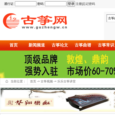
通行证:
密码:
注册
|
忘记密码
古筝
首页
新闻频道
古筝论文
古筝曲谱
古筝常识
当前位置：
首页
->
古筝视频
->
乐乐古筝讲堂