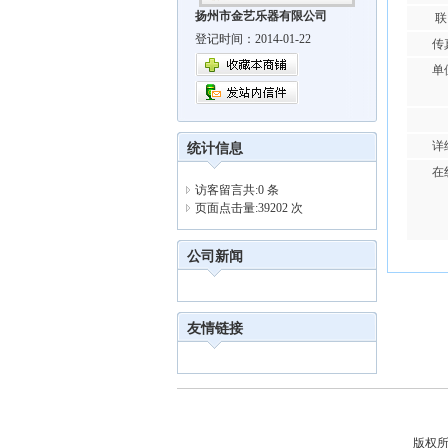
扬州市金艺乐器有限公司
联
登记时间：2014-01-22
传
单
详
统计信息
在
访客留言共:0 条
页面点击量:39202 次
公司新闻
友情链接
版权