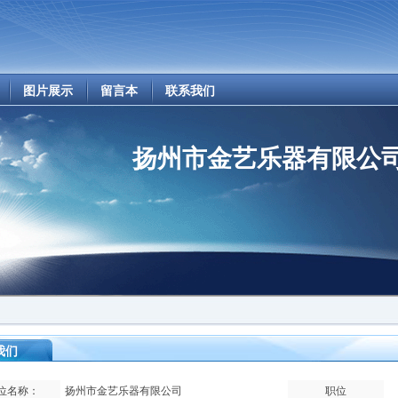
图片展示
留言本
联系我们
扬州市金艺乐器有限公
我们
位名称：
扬州市金艺乐器有限公司
职位