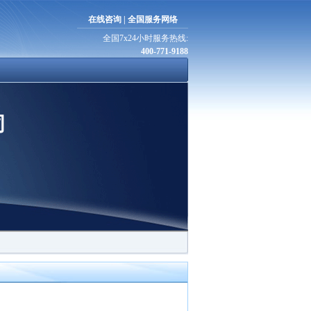
在线咨询 | 全国服务网络
全国7x24小时服务热线:
400-771-9188
司