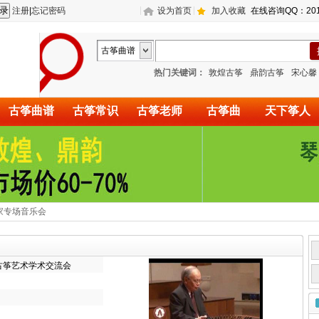
注册
|
忘记密码
设为首页
加入收藏
在线咨询QQ：201
古筝曲谱
热门关键词：
敦煌古筝
鼎韵古筝
宋心馨
古筝曲谱
古筝常识
古筝老师
古筝曲
天下筝人
家专场音乐会
古筝艺术学术交流会