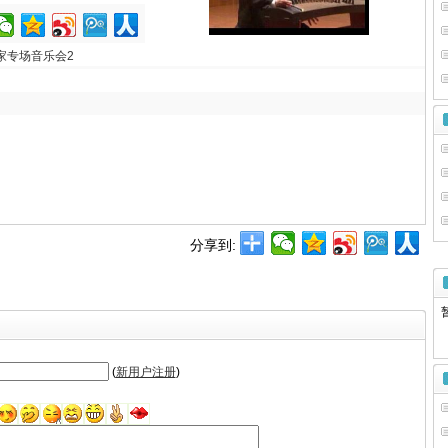
家专场音乐会2
分享到:
暂
(
新用户注册
)