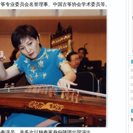
古筝专业委员会名誉理事、中国古筝协会学术委员等。
暂
独奏演员﹐并多次以独奏家身份随团出国演出。