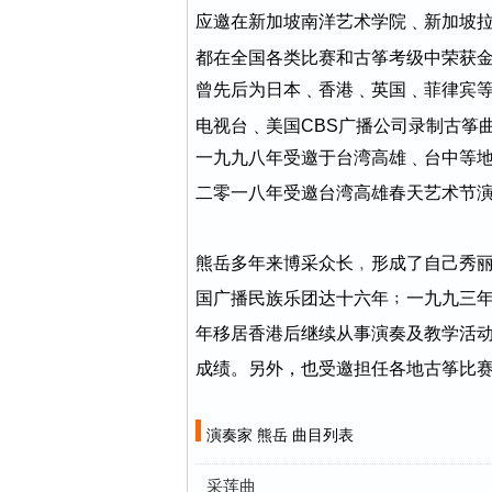
应邀在新加坡南洋艺术学院﹑新加坡
都在全国各类比赛和古筝考级中荣
曾先后为日本﹑香港﹑英国﹑菲律宾
电视台﹑美国CBS广播公司录制古筝
一九九八年受邀于台湾高雄﹑台中等
二零一八年受邀台湾高雄春天艺术节
熊岳多年来博采众长﹐形成了自己秀
国广播民族乐团达十六年﹔一九九三年
年移居香港后继续从事演奏及教学活
成绩。另外，也受邀担任各地古筝比
演奏家 熊岳 曲目列表
采莲曲