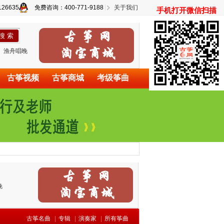
26635
免费咨询：400-771-9188
关于我们
手机打开微信扫描
渔舟唱晚
古筝视频
古筝商城
考级筝曲
晚
古筝名曲
|
专辑
|
演奏家
|
所有筝曲