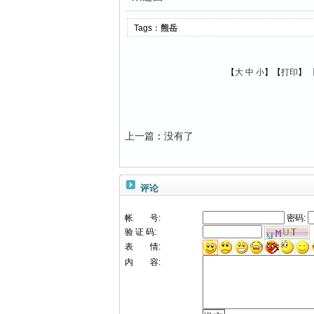
Tags：
熊岳
【
大
中
小
】【
打印
】
上一篇
：
没有了
评论
帐 号:
密码:
验 证 码:
表 情:
内 容: