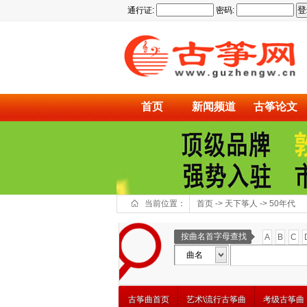
通行证:
密码:
首页
新闻频道
古筝论文
当前位置：
首页
->
天下筝人
->
50年代
按曲名首字母查找
A
B
C
曲名
古筝曲首页
艺术\流行古筝曲
考级古筝曲