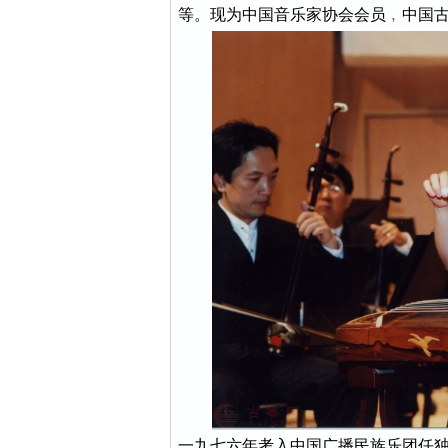
等。现为中国音乐家协会会员﹐中国
一九七六年考入中国广播民族乐团任