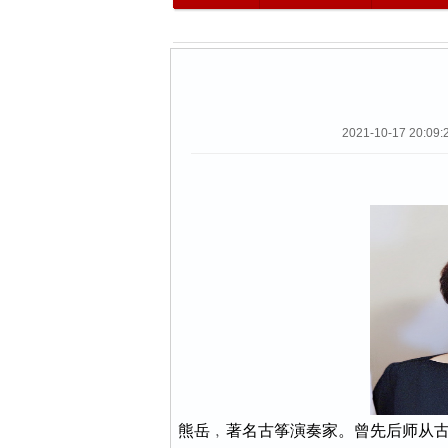
2021-10-17 20:09:
熊岳﹐著名古筝演奏家。曾先后师从