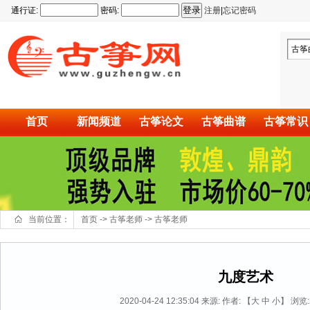
通行证:
密码:
注册
|
忘记密码
古筝
首页
新闻频道
古筝论文
古筝曲谱
古筝常识
当前位置：
首页
->
古筝老师
->
古筝老师
九度艺术
2020-04-24 12:35:04
来源:
作者: 【
大
中
小
】 浏览: