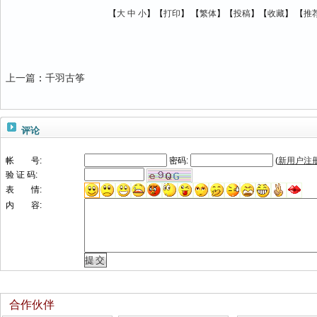
【
大
中
小
】【
打印
】
【
繁体
】【
投稿
】【
收藏
】 【
推
上一篇
：
千羽古筝
评论
帐 号:
密码:
(
新用户注
验 证 码:
表 情:
内 容:
合作伙伴